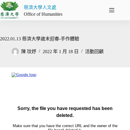
跳
慈濟大學人文處
至
Office of Humanities
主
要
內
容
2022.01.13 慈濟大學歲末迎春-手作體驗
陳 玟妤
2022 年 1 月 18 日
活動回顧