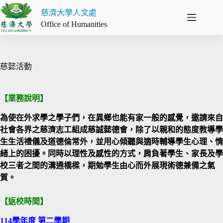
跳
慈濟大學人文處
至
Office of Humanities
主
要
內
容
慈懿活動
【業務說明】
為使在外求學之學子們，在異鄉也能有家一般的感覺，邀請來自
社會各界之慈濟志工組成慈誠懿德會，除了以親和的態度教導學
生生活禮儀及道德倫常外，並用心傾聽與適時輔導學生心理、情
緒上的困擾。同時以理性及感性的方式，肩負著學生、家長及學
校三者之間的溝通橋樑，期勉學生由心而外展現術德兼備之氣
質。
【返校時間】
114學年度 第二學期