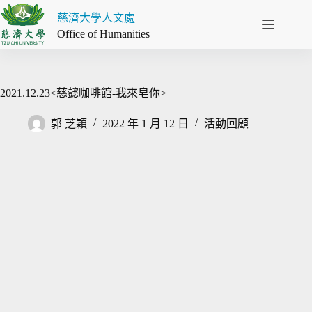
跳
慈濟大學人文處
至
Office of Humanities
主
要
內
容
2021.12.23<慈懿咖啡館-我來皂你>
郭 芝穎
2022 年 1 月 12 日
活動回顧