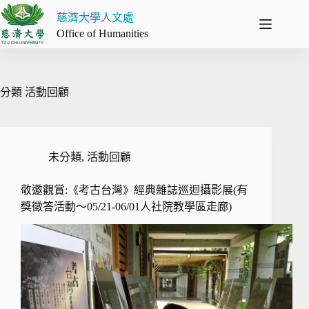
跳
慈濟大學人文處
至
Office of Humanities
主
要
內
容
分類
活動回顧
未分類
,
活動回顧
敬邀觀賞:《考古台灣》經典雜誌巡迴攝影展(有
獎徵答活動～05/21-06/01人社院教學區走廊)