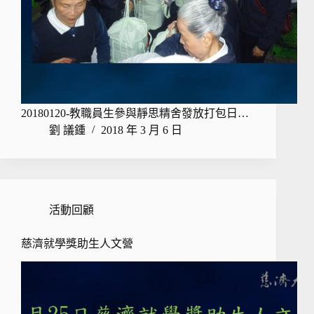
20180120-教職員生參與靜思精舍發放打包日…
劉 議鍾
2018 年 3 月 6 日
活動回顧
慈濟就學獎助生人文營