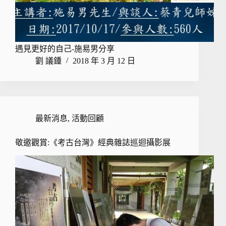
遇見更好的自己-施易男分享
劉 議鍾
2018 年 3 月 12 日
最新消息
,
活動回顧
敬邀觀賞:《考古台灣》經典雜誌巡迴攝影展