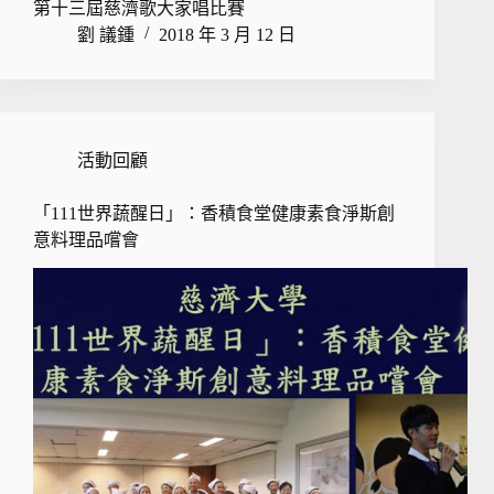
第十三屆慈濟歌大家唱比賽
劉 議鍾
2018 年 3 月 12 日
活動回顧
「111世界蔬醒日」：香積食堂健康素食淨斯創
意料理品嚐會