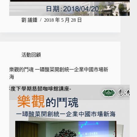
劉 議鍾
2018 年 5 月 28 日
活動回顧
樂觀的鬥魂 一罈酸菜開創統一企業中國市場新
海