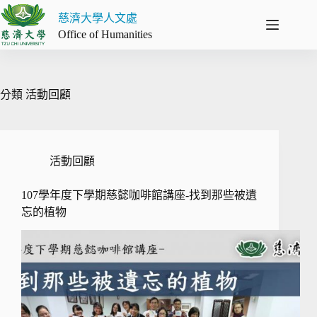
跳
慈濟大學人文處
至
Office of Humanities
主
要
內
容
分類
活動回顧
活動回顧
107學年度下學期慈懿咖啡館講座-找到那些被遺
忘的植物