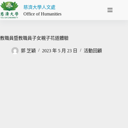
跳
慈濟大學人文處
至
Office of Humanities
主
要
內
容
教職員暨教職員子女親子花道體驗
郭 芝穎
2023 年 5 月 23 日
活動回顧