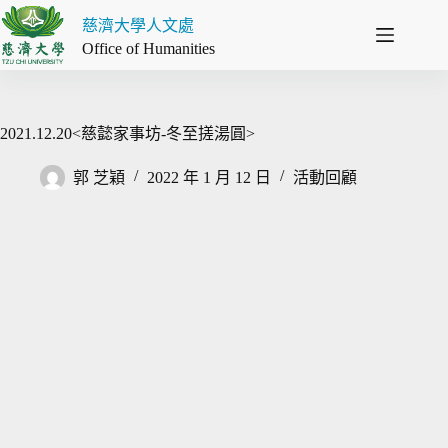
跳
慈濟大學人文處
至
Office of Humanities
主
要
內
容
2021.12.20<慈懿家事坊-冬至搓湯圓>
郭 芝穎
2022 年 1 月 12 日
活動回顧